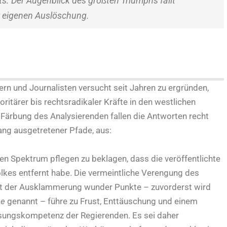
ts. Der Augenblick des größten Triumphs fällt
eigenen Auslöschung.
rn und Journalisten versucht seit Jahren zu ergründen,
ritärer bis rechtsradikaler Kräfte in den westlichen
 Färbung des Analysierenden fallen die Antworten recht
ang ausgetretener Pfade, aus:
n Spektrum pflegen zu beklagen, dass die veröffentlichte
lkes entfernt habe. Die vermeintliche Verengung des
t der Ausklammerung wunder Punkte – zuvorderst wird
se
genannt – führe zu Frust, Enttäuschung und einem
ösungskompetenz der Regierenden. Es sei daher