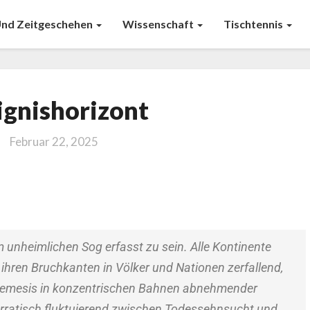
 Und Zeitgeschehen
Wissenschaft
Tischtennis
ignishorizont
Februar 22, 2025
 unheimlichen Sog erfasst zu sein. Alle Kontinente
n ihren Bruchkanten in Völker und Nationen zerfallend,
 Nemesis in konzentrischen Bahnen abnehmender
 erratisch fluktuierend zwischen Todessehnsucht und