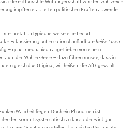
s sich die enttäuschte Wutbürgerschaft von den wahlweise
 verunglimpften etablierten politischen Kräften abwende
r Interpretation typischerweise eine Lesart
tarke Fokussierung auf emotional aufladbare
heiße Eisen
ufig – quasi mechanisch angetrieben von einem
nraum der Wähler-Seele – dazu führen müsse, dass in
dern gleich das Original, will heißen: die AfD, gewählt
 Funken Wahrheit liegen. Doch ein Phänomen ist
ählenden kommt systematisch zu kurz, oder wird gar
politischen Orientierung stellen die meisten Beobachter