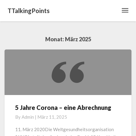
TTalkingPoints
Toggl
Navig
Monat:
März 2025
5 Jahre Corona – eine Abrechnung
5
Jahre
By
Admin
|
März 11, 2025
Corona
–
11. März 2020Die Weltgesundheitsorganisation
eine