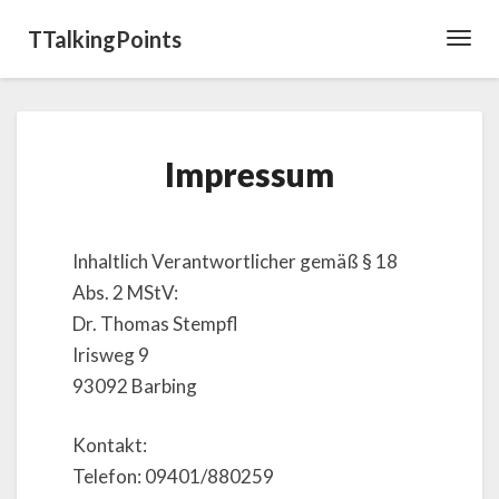
TTalkingPoints
Toggl
Navig
Impressum
Impressum
Inhaltlich Verantwortlicher gemäß § 18
Abs. 2 MStV:
Dr. Thomas Stempfl
Irisweg 9
93092 Barbing
Kontakt:
Telefon: 09401/880259