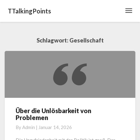
TTalkingPoints
Toggl
Navig
Schlagwort:
Gesellschaft
Über die Unlösbarkeit von
Über
Problemen
die
Unlösbarkeit
By
Admin
|
Januar 14, 2026
von
Problemen